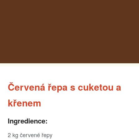
Červená řepa s cuketou a
křenem
Ingredience:
2 kg červené řepy