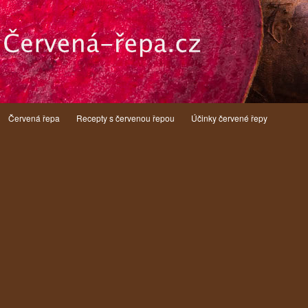
Červená řepa
Recepty s červenou řepou
Účinky červené řepy