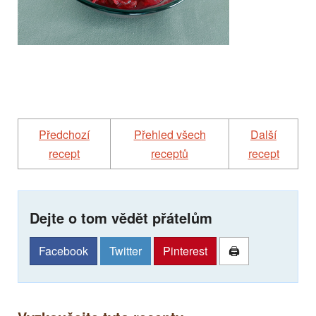
předchozí
Přehled všech
další
recept
receptů
recept
Dejte o tom vědět přátelům
Facebook
Twitter
Pinterest
🖨