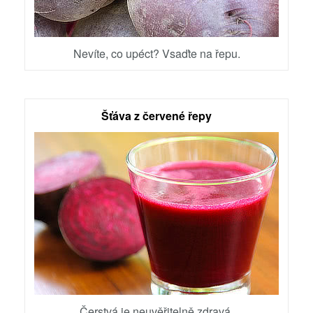
Nevíte, co upéct? Vsaďte na řepu.
Šťáva z červené řepy
Čerstvá je neuvěřitelně zdravá.