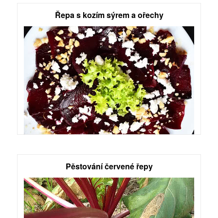
Řepa s kozím sýrem a ořechy
Pěstování červené řepy