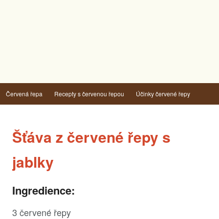
Červená řepa
Recepty s červenou řepou
Účinky červené řepy
Šťáva z červené řepy s
jablky
Ingredience:
3 červené řepy