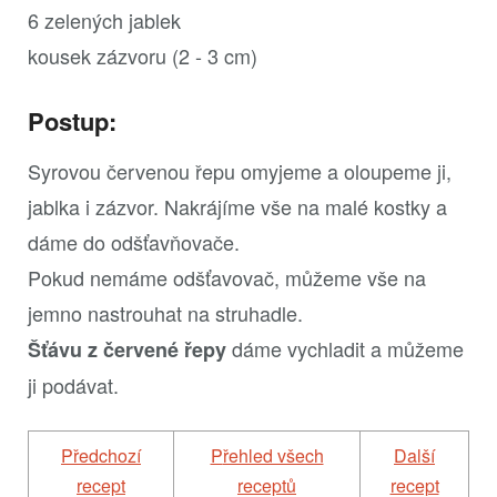
6 zelených jablek
kousek zázvoru (2 - 3 cm)
Postup:
Syrovou červenou řepu omyjeme a oloupeme ji,
jablka i zázvor. Nakrájíme vše na malé kostky a
dáme do odšťavňovače.
Pokud nemáme odšťavovač, můžeme vše na
jemno nastrouhat na struhadle.
dáme vychladit a můžeme
Šťávu z červené řepy
ji podávat.
předchozí
Přehled všech
další
recept
receptů
recept